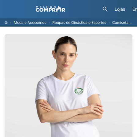
Lojas
En
Moda e Acessórios
Roupas de Ginástica e Esportes
Camiseta do Palmeiras 1914 Betel Feminina