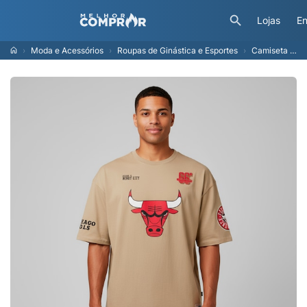
Lojas
En
Moda e Acessórios
Roupas de Ginástica e Esportes
Camiseta do Chicago Bulls NBA Masculina Pennant N0539