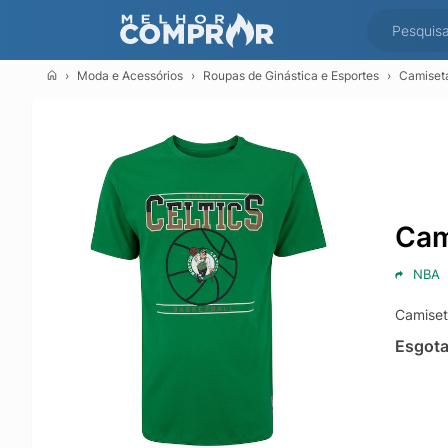
Moda e Acessórios
Roupas de Ginástica e Esportes
Camiseta
Cam
NBA
Camiset
Esgot