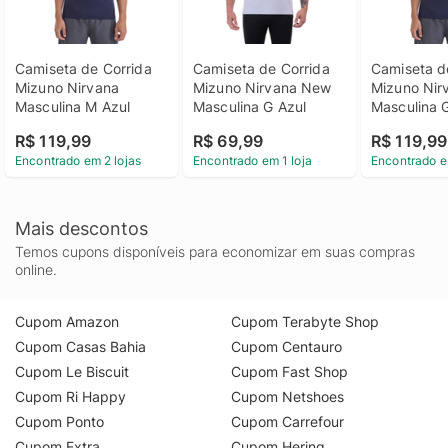
Camiseta de Corrida 
Camiseta de Corrida 
Camiseta de
Mizuno Nirvana 
Mizuno Nirvana New 
Mizuno Nirv
Masculina M Azul
Masculina G Azul
Masculina 
R$ 119,99
R$ 69,99
R$ 119,99
Encontrado em 2 lojas
Encontrado em 1 loja
Encontrado e
Mais descontos
Temos cupons disponíveis para economizar em suas compras
online.
Cupom Amazon
Cupom Terabyte Shop
Cupom Casas Bahia
Cupom Centauro
Cupom Le Biscuit
Cupom Fast Shop
Cupom Ri Happy
Cupom Netshoes
Cupom Ponto
Cupom Carrefour
Cupom Extra
Cupom Hering