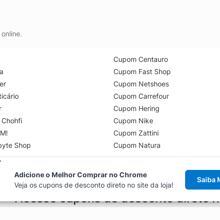
online.
Cupom Centauro
a
Cupom Fast Shop
er
Cupom Netshoes
icário
Cupom Carrefour
r
Cupom Hering
 Chohfi
Cupom Nike
M!
Cupom Zattini
byte Shop
Cupom Natura
Adicione o Melhor Comprar no Chrome
Saiba 
Veja os cupons de desconto direto no site da loja!
Acesse cupons de desconto direto 
aviso de cupons antes de finalizar uma compra online, direto no ca