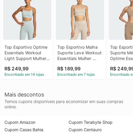
Top Esportivo Optime 
Top Esportivo Malha 
Top Esporti
Essentials Workout 
Suporte Leve Workout 
Suporte Méd
Light Support Mulher 
Essentials Mulher 
Optime Esse
adidas
adidas
Workout Mu
R$ 249,99
R$ 189,99
R$ 249,9
Encontrado em 14 lojas
Encontrado em 7 lojas
Encontrado e
Mais descontos
Temos cupons disponíveis para economizar em suas compras
online.
Cupom Amazon
Cupom Terabyte Shop
Cupom Casas Bahia
Cupom Centauro