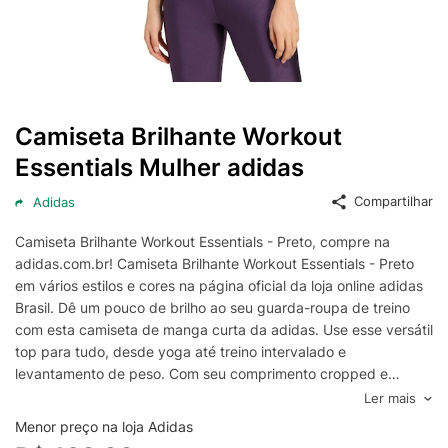
Camiseta Brilhante Workout
Essentials Mulher adidas
Compartilhar
Adidas
Camiseta Brilhante Workout Essentials - Preto, compre na
adidas.com.br! Camiseta Brilhante Workout Essentials - Preto
em vários estilos e cores na página oficial da loja online adidas
Brasil. Dê um pouco de brilho ao seu guarda-roupa de treino
com esta camiseta de manga curta da adidas. Use esse versátil
top para tudo, desde yoga até treino intervalado e
levantamento de peso. Com seu comprimento cropped e
sensação de leveza, você terá a melhor aparência possível
Ler mais
enquanto estiver treinando. AEROREADY absorve a umidade
Menor preço na loja Adidas
para manter você seco.