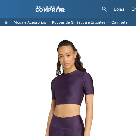
Lojas
En
Moda e Acessórios
Roupas de Ginástica e Esportes
Camiseta Brilhante Workout Essentials Mulher adidas