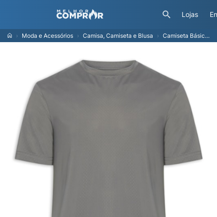
Lojas
En
Moda e Acessórios
Camisa, Camiseta e Blusa
Camiseta Básica Masculina Texturizada Cinza