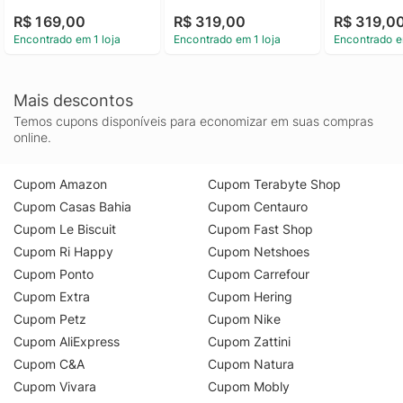
Jeans - Cinza 
Masculina Básica Slim 
Cinza Camis
R$ 169,00
R$ 319,00
R$ 319,0
Camiseta Masculina 
Sem Friso Calvin Klein 
Masculina 
Encontrado em 1 loja
Encontrado em 1 loja
Encontrado e
Gola v Básica Logo 
Cinza m
Friso Calvin 
No Peito Calvin Klein 
Cinza Pp
Jeans Cinza m
Mais descontos
Temos cupons disponíveis para economizar em suas compras
online.
Cupom Amazon
Cupom Terabyte Shop
Cupom Casas Bahia
Cupom Centauro
Cupom Le Biscuit
Cupom Fast Shop
Cupom Ri Happy
Cupom Netshoes
Cupom Ponto
Cupom Carrefour
Cupom Extra
Cupom Hering
Cupom Petz
Cupom Nike
Cupom AliExpress
Cupom Zattini
Cupom C&A
Cupom Natura
Cupom Vivara
Cupom Mobly