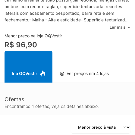
ombros com recorte raglan, superfície texturizada, recortes
laterais com acabamento pespontado, barra reta e sem
fechamento.- Malha - Alta elasticidade- Superfície texturizada-
Gola redonda- Mangas curtas- Ombros com recorte raglan-
Ler mais
Barra retaEspecificações & CuidadosLavar na
Menor preço na loja OQVestir
máquinaComposição: 90% Poliéster, 10% ElastanoCor:
R$ 96,90
CinzaMarca: Hering Sports
Ir à OQVestir
Ver preços em 4 lojas
Ofertas
Encontramos 4 ofertas, veja os detalhes abaixo.