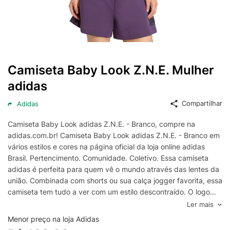
Camiseta Baby Look Z.N.E. Mulher
adidas
Compartilhar
Adidas
Camiseta Baby Look adidas Z.N.E. - Branco, compre na
adidas.com.br! Camiseta Baby Look adidas Z.N.E. - Branco em
vários estilos e cores na página oficial da loja online adidas
Brasil. Pertencimento. Comunidade. Coletivo. Essa camiseta
adidas é perfeita para quem vê o mundo através das lentes da
união. Combinada com shorts ou sua calça jogger favorita, essa
camiseta tem tudo a ver com um estilo descontraído. O logo
das Três Barras fosco e emborrachado adiciona um toque
Ler mais
esportivo ao design minimalista. A tecnologia Climacool absorve
Menor preço na loja Adidas
e dispersa o suor para um desempenho fresco, seco e sem