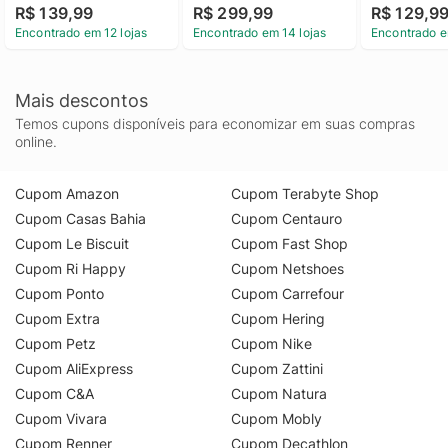
R$ 139,99
R$ 299,99
R$ 129,9
Encontrado em 12 lojas
Encontrado em 14 lojas
Encontrado e
Mais descontos
Temos cupons disponíveis para economizar em suas compras
online.
Cupom Amazon
Cupom Terabyte Shop
Cupom Casas Bahia
Cupom Centauro
Cupom Le Biscuit
Cupom Fast Shop
Cupom Ri Happy
Cupom Netshoes
Cupom Ponto
Cupom Carrefour
Cupom Extra
Cupom Hering
Cupom Petz
Cupom Nike
Cupom AliExpress
Cupom Zattini
Cupom C&A
Cupom Natura
Cupom Vivara
Cupom Mobly
Cupom Renner
Cupom Decathlon