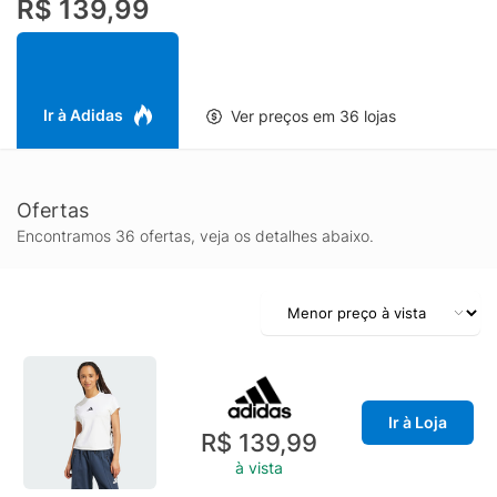
R$ 139,99
distrações. A tecnologia Climacool ajuda você a controlar o suor
com materiais que removem e controlam o suor rapidamente.
Suas fibras de secagem rápida dão a você uma sensação de
pele fresca.
Ir à Adidas
Ver preços em 36 lojas
Ofertas
Encontramos 36 ofertas, veja os detalhes abaixo.
Ir à Loja
R$ 139,99
à vista