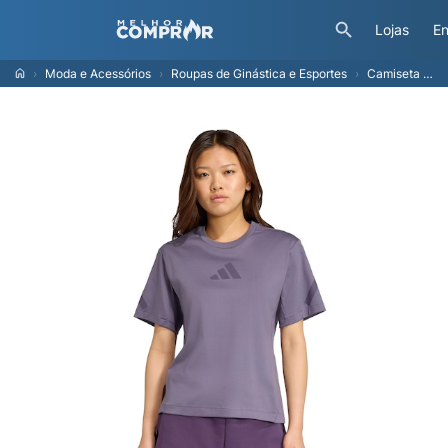
Lojas
En
Moda e Acessórios
Roupas de Ginástica e Esportes
Camiseta Baby Look Z.N.E. Mulher adidas