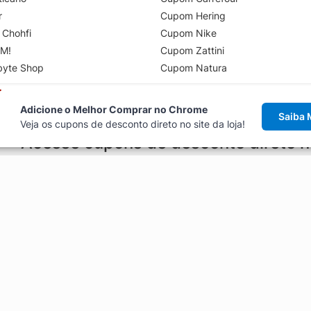
r
Cupom Hering
 Chohfi
Cupom Nike
M!
Cupom Zattini
byte Shop
Cupom Natura
Adicione o Melhor Comprar no Chrome
Saiba 
Veja os cupons de desconto direto no site da loja!
Acesse cupons de desconto direto 
aviso de cupons antes de finalizar uma compra online, direto no ca
Explorar
ódigos promocionais, ofertas e
Artigos