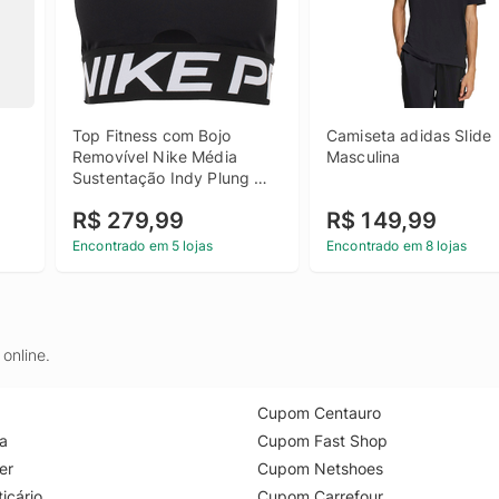
Top Fitness com Bojo 
Camiseta adidas Slide 
Removível Nike Média 
Masculina
Sustentação Indy Plung 
Bra Bold Adulto
R$ 279,99
R$ 149,99
Encontrado em 5 lojas
Encontrado em 8 lojas
online.
Cupom Centauro
a
Cupom Fast Shop
er
Cupom Netshoes
icário
Cupom Carrefour