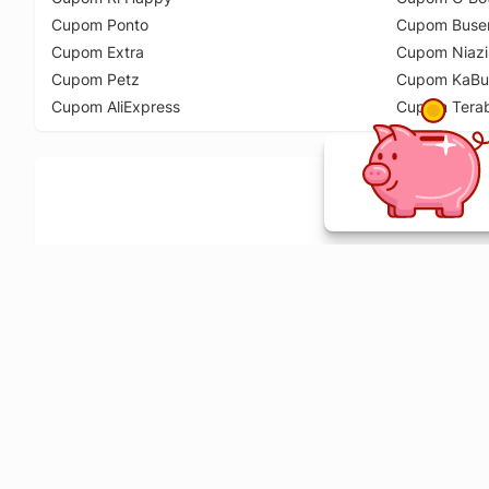
Cupom Ponto
Cupom Buse
Cupom Extra
Cupom Niazi
Cupom Petz
Cupom KaBu
Cupom AliExpress
Cupom Tera
Ative a extensão de descontos e receba 
Sobre o Melhor Comprar
O Melhor Comprar é especializado em cupons de desconto, c