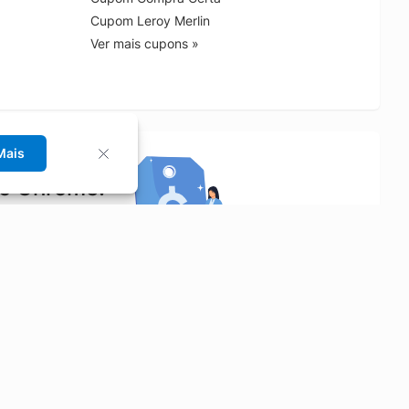
Cupom Leroy Merlin
Ver mais cupons »
Mais
no Chrome!
rrinho de compras.
Saiba mais
Economizar
Siga-nos
Aluguel de Carros
Facebook