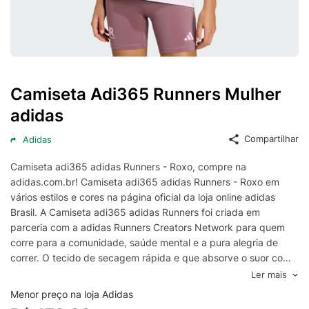
Camiseta Adi365 Runners Mulher
adidas
Compartilhar
Adidas
Camiseta adi365 adidas Runners - Roxo, compre na
adidas.com.br! Camiseta adi365 adidas Runners - Roxo em
vários estilos e cores na página oficial da loja online adidas
Brasil. A Camiseta adi365 adidas Runners foi criada em
parceria com a adidas Runners Creators Network para quem
corre para a comunidade, saúde mental e a pura alegria de
correr. O tecido de secagem rápida e que absorve o suor com
a tecnologia Climacool ajuda você a sentir seu corpo seco e
Ler mais
refrescado, mesmo durante as corridas mais intensas. A
Menor preço na loja Adidas
modelagem padrão e o design formotion oferecem conforto e