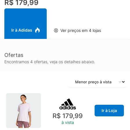
R$ 179,99
facilidade de movimento. Com logotipos e estampas refletivos,
esta camiseta adidas apoia sua jornada com recursos voltados
para o desempenho e o design, quer você esteja correndo só
ou com sua comunidade.
Ir à Adidas
Ver preços em 4 lojas
Ofertas
Encontramos 4 ofertas, veja os detalhes abaixo.
Ir à Loja
R$ 179,99
à vista