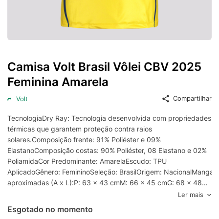
Camisa Volt Brasil Vôlei CBV 2025
Feminina Amarela
Compartilhar
Volt
TecnologiaDry Ray: Tecnologia desenvolvida com propriedades
térmicas que garantem proteção contra raios
solares.Composição frente: 91% Poliéster e 09%
ElastanoComposição costas: 90% Poliéster, 08 Elastano e 02%
PoliamidaCor Predominante: AmarelaEscudo: TPU
AplicadoGênero: FemininoSeleção: BrasilOrigem: NacionalManga:
aproximadas (A x L):P: 63 x 43 cmM: 66 x 45 cmG: 68 x 48
cmGG: 75 x 50 cmEG (3G): 78 x 56 cm
Ler mais
Esgotado no momento