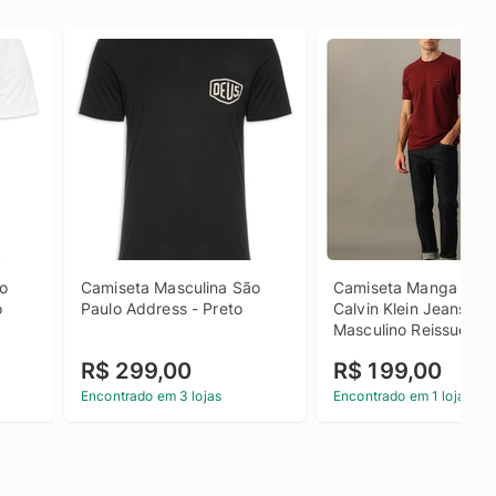
o 
Camiseta Masculina São 
Camiseta Manga Curta
o
Paulo Address - Preto
Calvin Klein Jeans 
Masculino Reissue Peit
Bordo Camiseta Mang
R$ 299,00
R$ 199,00
Curta Calvin Klein Jea
Masculino Reissue Peit
Encontrado em 3 lojas
Encontrado em 1 loja
Bordo p