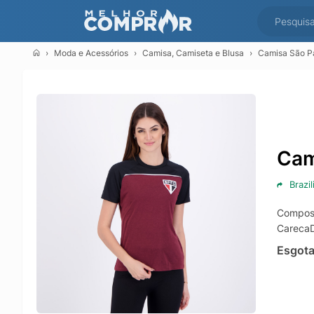
Moda e Acessórios
Camisa, Camiseta e Blusa
Camisa São Pa
Cam
Brazil
Composi
CarecaD
Esgot