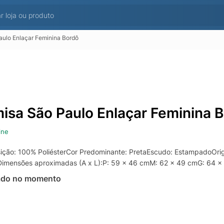
ulo Enlaçar Feminina Bordô
isa São Paulo Enlaçar Feminina 
ine
ção: 100% PoliésterCor Predominante: PretaEscudo: EstampadoOri
imensões aproximadas (A x L):P: 59 x 46 cmM: 62 x 49 cmG: 64 x
ado no momento