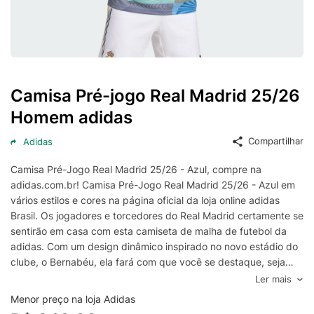
Camisa Pré-jogo Real Madrid 25/26
Homem adidas
Compartilhar
Adidas
Camisa Pré-Jogo Real Madrid 25/26 - Azul, compre na
adidas.com.br! Camisa Pré-Jogo Real Madrid 25/26 - Azul em
vários estilos e cores na página oficial da loja online adidas
Brasil. Os jogadores e torcedores do Real Madrid certamente se
sentirão em casa com esta camiseta de malha de futebol da
adidas. Com um design dinâmico inspirado no novo estádio do
clube, o Bernabéu, ela fará com que você se destaque, seja
aprimorando suas habilidades ou torcendo pelos seus heróis. O
Ler mais
AEROREADY, que controla a umidade, mantém você seco
Menor preço na loja Adidas
durante toda a ação, e o emblema do clube bordado dá o