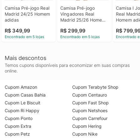
Camisa Pré-jogo Real 
Camisa Pré-jogo 
Camisa I Jo
Madrid 24/25 Homem 
Vingadores Real 
Real Madrid
adidas
Madrid 25/26 Homem 
Homem adi
adidas
R$ 349,99
R$ 299,99
R$ 799,9
Encontrado em 5 lojas
Encontrado em 5 lojas
Encontrado e
Mais descontos
Temos cupons disponíveis para economizar em suas compras
online.
Cupom Amazon
Cupom Terabyte Shop
Cupom Casas Bahia
Cupom Centauro
Cupom Le Biscuit
Cupom Fast Shop
Cupom Ri Happy
Cupom Netshoes
Cupom Ponto
Cupom Carrefour
Cupom Extra
Cupom Hering
Cupom Petz
Cupom Nike