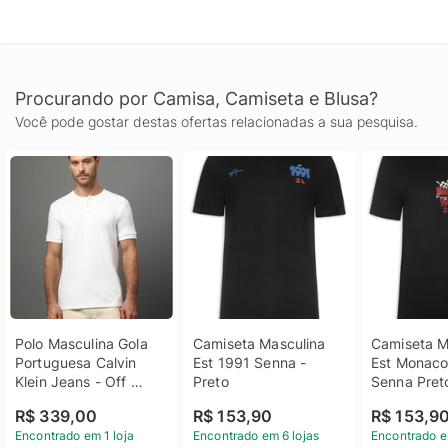
Procurando por Camisa, Camiseta e Blusa?
Você pode gostar destas ofertas relacionadas a sua pesquisa.
Polo Masculina Gola 
Camiseta Masculina 
Camiseta Ma
Portuguesa Calvin 
Est 1991 Senna - 
Est Monaco
Klein Jeans - Off 
Preto
Senna Pret
White Polo Masculina 
R$ 339,00
R$ 153,90
R$ 153,9
Gola Portuguesa 
Encontrado em 1 loja
Encontrado em 6 lojas
Encontrado e
Calvin Klein Jeans Off 