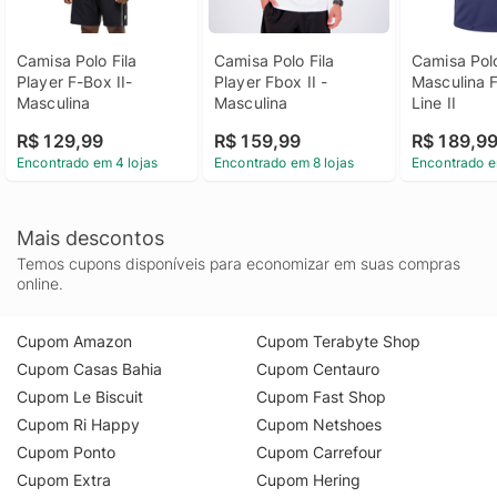
Camisa Polo Fila 
Camisa Polo Fila 
Camisa Polo
Player F-Box II-
Player Fbox II -
Masculina Fi
Masculina
Masculina
Line II
R$ 129,99
R$ 159,99
R$ 189,9
Encontrado em 4 lojas
Encontrado em 8 lojas
Encontrado e
Mais descontos
Temos cupons disponíveis para economizar em suas compras
online.
Cupom Amazon
Cupom Terabyte Shop
Cupom Casas Bahia
Cupom Centauro
Cupom Le Biscuit
Cupom Fast Shop
Cupom Ri Happy
Cupom Netshoes
Cupom Ponto
Cupom Carrefour
Cupom Extra
Cupom Hering