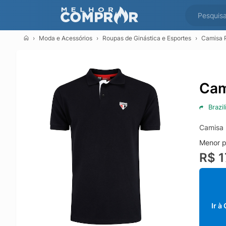
Moda e Acessórios
Roupas de Ginástica e Esportes
Camisa P
Cam
Brazil
Camisa 
Menor p
R$ 1
Ir à