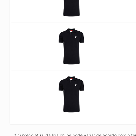
* O preço atual da loja online pode variar de acordo com o te