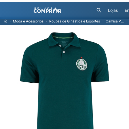
Lojas
En
Moda e Acessórios
Roupas de Ginástica e Esportes
Camisa Polo do Palmeiras Betel Classic Masculina