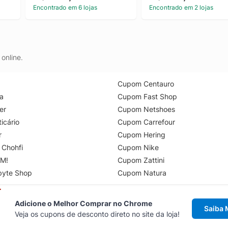
Encontrado em 6 lojas
Encontrado em 2 lojas
online.
Cupom Centauro
a
Cupom Fast Shop
er
Cupom Netshoes
icário
Cupom Carrefour
r
Cupom Hering
 Chohfi
Cupom Nike
M!
Cupom Zattini
byte Shop
Cupom Natura
Adicione o Melhor Comprar no Chrome
Saiba 
Veja os cupons de desconto direto no site da loja!
Acesse cupons de desconto direto 