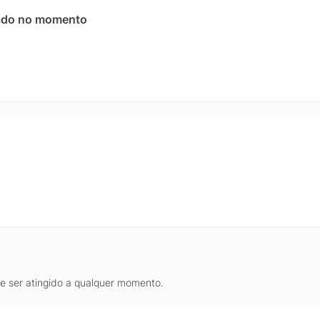
a que una sofisticação, versatilidade e estilo em uma peça única.
ado no momento
de ser atingido a qualquer momento.