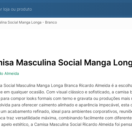
lina Social Manga Longa - Branco
isa Masculina Social Manga Long
do Almeida
a Social Masculina Manga Longa Branca Ricardo Almeida é a escolh
e em qualquer ocasião. Com visual clássico e sofisticado, a camisa
a para compor looks formais com terno e gravata ou produções mais m
lvida para oferecer caimento alinhado e aparência impecável, esta c
 um acabamento refinado, ideal para ambientes corporativos, reuni
nca traz versatilidade máxima, combinando facilmente com diferentes
 apelo estético, a Camisa Masculina Social Ricardo Almeida foi pens
de de movimento sem abrir mão do visual bem vestido. Um item esse