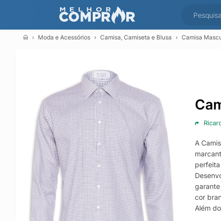
Moda e Acessórios
Camisa, Camiseta e Blusa
Camisa Mascu
Cam
Ricar
A Camis
marcant
perfeit
Desenvo
garante
cor bra
Além do
liberda