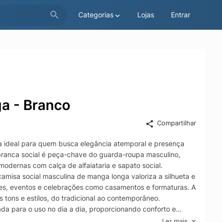
Categorias
Lojas
Entrar
a - Branco
Compartilhar
a ideal para quem busca elegância atemporal e presença
 branca social é peça-chave do guarda-roupa masculino,
odernas com calça de alfaiataria e sapato social.
amisa social masculina de manga longa valoriza a silhueta e
ões, eventos e celebrações como casamentos e formaturas. A
 tons e estilos, do tradicional ao contemporâneo.
ada para o uso no dia a dia, proporcionando conforto e
ncial para quem procura uma camisa social branca
Ler mais