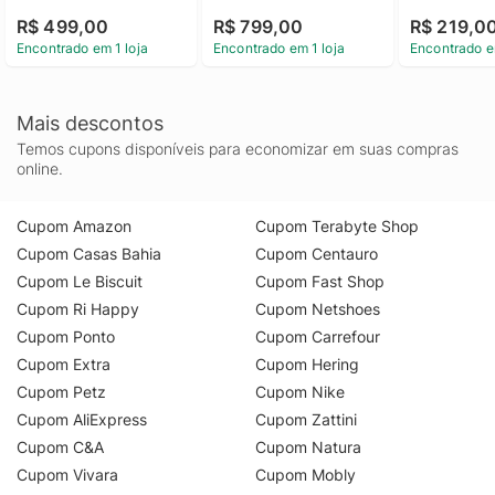
Camisa Masculina 
Klein Feminina Linho 
Cidades Cal
R$ 499,00
R$ 799,00
R$ 219,0
Slim Algodão Calvin 
Lisa Marrom 40
Jeans - Bra
Encontrado em 1 loja
Encontrado em 1 loja
Encontrado e
Klein Rosa Claro 6
Camiseta Ma
de Algodão 
Estampa Ce
Cidades Cal
Mais descontos
Jeans Bra
Temos cupons disponíveis para economizar em suas compras
online.
Cupom Amazon
Cupom Terabyte Shop
Cupom Casas Bahia
Cupom Centauro
Cupom Le Biscuit
Cupom Fast Shop
Cupom Ri Happy
Cupom Netshoes
Cupom Ponto
Cupom Carrefour
Cupom Extra
Cupom Hering
Cupom Petz
Cupom Nike
Cupom AliExpress
Cupom Zattini
Cupom C&A
Cupom Natura
Cupom Vivara
Cupom Mobly