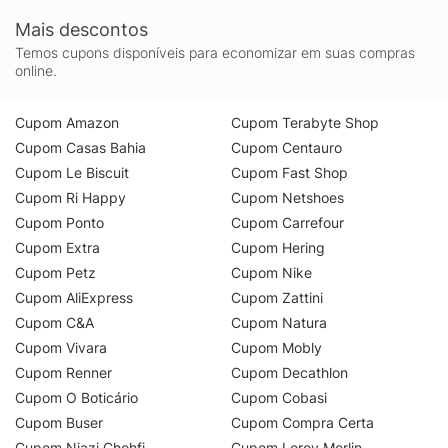
Mais descontos
Temos cupons disponíveis para economizar em suas compras
online.
Cupom Amazon
Cupom Terabyte Shop
Cupom Casas Bahia
Cupom Centauro
Cupom Le Biscuit
Cupom Fast Shop
Cupom Ri Happy
Cupom Netshoes
Cupom Ponto
Cupom Carrefour
Cupom Extra
Cupom Hering
Cupom Petz
Cupom Nike
Cupom AliExpress
Cupom Zattini
Cupom C&A
Cupom Natura
Cupom Vivara
Cupom Mobly
Cupom Renner
Cupom Decathlon
Cupom O Boticário
Cupom Cobasi
Cupom Buser
Cupom Compra Certa
Cupom Niazi Chohfi
Cupom Leroy Merlin