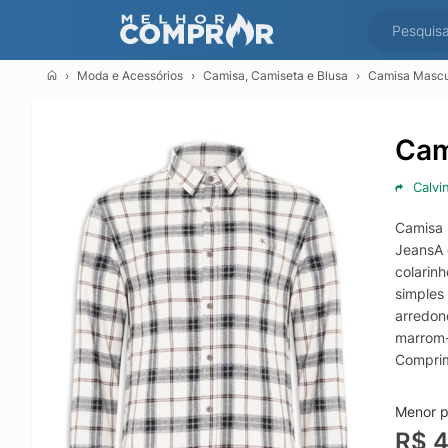
Moda e Acessórios
Camisa, Camiseta e Blusa
Camisa Mascul
Cam
Calvi
Camisa 
JeansA 
colarin
simples
arredon
marrom-
Comprim
máquina
Menor p
R$ 