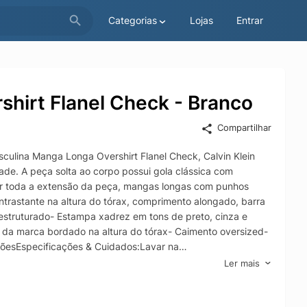
Categorias
Lojas
Entrar
hirt Flanel Check - Branco
Compartilhar
ulina Manga Longa Overshirt Flanel Check, Calvin Klein
de. A peça solta ao corpo possui gola clássica com
por toda a extensão da peça, mangas longas com punhos
rastante na altura do tórax, comprimento alongado, barra
 estruturado- Estampa xadrez em tons de preto, cinza e
a marca bordado na altura do tórax- Caimento oversized-
õesEspecificações & Cuidados:Lavar na
Ler mais