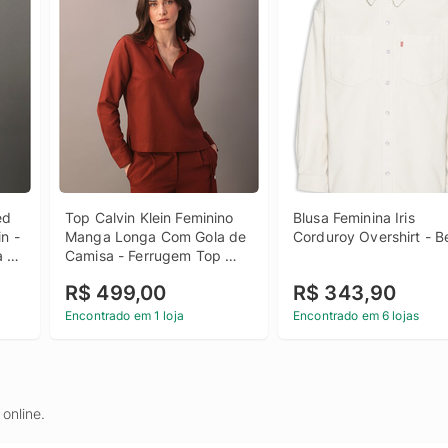
d 
Top Calvin Klein Feminino 
Blusa Feminina Iris 
 - 
Manga Longa Com Gola de 
Corduroy Overshirt - 
 
Camisa - Ferrugem Top 
Calvin Klein Feminino 
R$ 499,00
R$ 343,90
Manga Longa Com Gola de 
Camisa Ferrugem 36
Encontrado em 1 loja
Encontrado em 6 lojas
online.