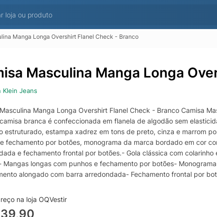
ina Manga Longa Overshirt Flanel Check - Branco
isa Masculina Manga Longa Overs
n Klein Jeans
Masculina Manga Longa Overshirt Flanel Check - Branco Camisa Masc
camisa branca é confeccionada em flanela de algodão sem elasticida
ho estruturado, estampa xadrez em tons de preto, cinza e marrom 
 e fechamento por botões, monograma da marca bordado em cor cont
dada e fechamento frontal por botões.- Gola clássica com colarinho
 Mangas longas com punhos e fechamento por botões- Monograma d
ento alongado com barra arredondada- Fechamento frontal por bot
Composição: 100% AlgodãoCor: Off WhiteMarca: Calvin Klein Jeans
reço na loja OQVestir
439,90