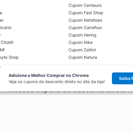
Cupom Centauro
a
Cupom Fast Shop
er
Cupom Netshoes
icário
Cupom Carrefour
r
Cupom Hering
 Chohfi
Cupom Nike
M!
Cupom Zattini
byte Shop
Cupom Natura
Adicione o Melhor Comprar no Chrome
Saiba 
Veja os cupons de desconto direto no site da loja!
Acesse cupons de desconto direto 
aviso de cupons antes de finalizar uma compra online, direto no ca