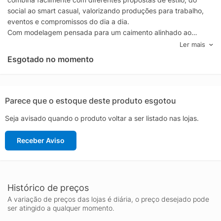
social ao smart casual, valorizando produções para trabalho,
eventos e compromissos do dia a dia.
Com modelagem pensada para um caimento alinhado ao
corpo, essa camisa masculina de manga longa oferece
Ler mais
presença refinada sem abrir mão do conforto. O design
Esgotado no momento
clássico facilita o uso com calça de alfaiataria e sapatos sociais,
mas também funciona muito bem com jeans escuro e blazer,
criando um look moderno e bem equilibrado.
Ideal para quem procura camisa social masculina cinza com
Parece que o estoque deste produto esgotou
assinatura premium, a linha Dallas da Ricardo Almeida se
Seja avisado quando o produto voltar a ser listado nas lojas.
destaca pela estética limpa e atemporal, entregando uma
peça-chave para compor guarda-roupa masculino com
Receber Aviso
praticidade e estilo.
Histórico de preços
A variação de preços das lojas é diária, o preço desejado pode
ser atingido a qualquer momento.