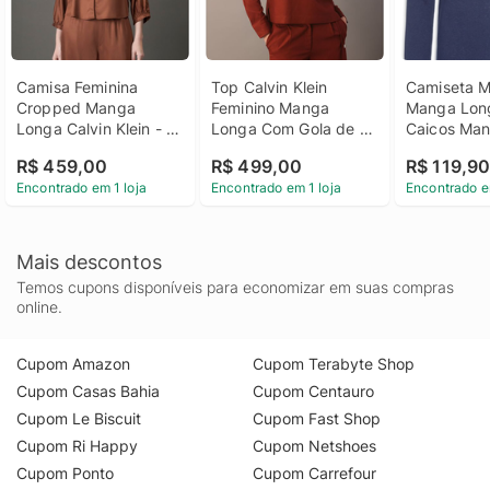
Camisa Feminina 
Top Calvin Klein 
Camiseta Ma
Cropped Manga 
Feminino Manga 
Manga Long
Longa Calvin Klein - 
Longa Com Gola de 
Caicos Man
Marrom Camisa 
Camisa - Ferrugem 
II - Azul
R$ 459,00
R$ 499,00
R$ 119,9
Feminina Cropped 
Top Calvin Klein 
Encontrado em 1 loja
Encontrado em 1 loja
Encontrado e
Manga Longa Calvin 
Feminino Manga 
Klein Marrom 40
Longa Com Gola de 
Camisa Ferrugem 36
Mais descontos
Temos cupons disponíveis para economizar em suas compras
online.
Cupom Amazon
Cupom Terabyte Shop
Cupom Casas Bahia
Cupom Centauro
Cupom Le Biscuit
Cupom Fast Shop
Cupom Ri Happy
Cupom Netshoes
Cupom Ponto
Cupom Carrefour