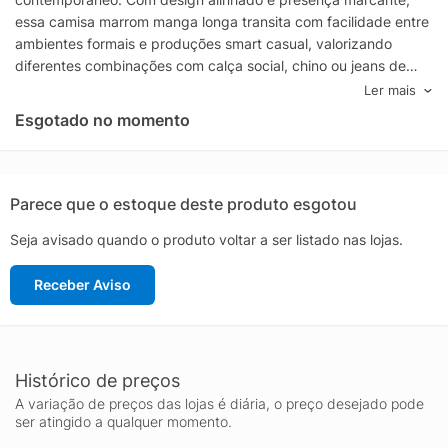
essa camisa marrom manga longa transita com facilidade entre
ambientes formais e produções smart casual, valorizando
diferentes combinações com calça social, chino ou jeans de
lavagem escura.
Ler mais
O tom marrom adiciona elegância discreta e amplia as
Esgotado no momento
possibilidades de uso ao longo do ano, especialmente em looks
de meia-estação e dias mais frescos. A proposta da Ricardo
Almeida privilegia um acabamento refinado e uma aparência
bem estruturada, ideal para reuniões, trabalho, eventos e
Parece que o estoque deste produto esgotou
ocasiões em que a imagem precisa transmitir cuidado e
Seja avisado quando o produto voltar a ser listado nas lojas.
confiança.
Pensada para o dia a dia, a modelagem masculina de manga
Receber Aviso
longa oferece praticidade para compor o look com as mangas
ajustadas ou levemente dobradas, criando uma proposta mais
descontraída sem perder a classe. A Camisa Austin B CN07
MPRO também é uma excelente opção para quem procura uma
peça curinga no guarda-roupa, com um visual atemporal que
Histórico de preços
acompanha diferentes estilos e contextos.
A variação de preços das lojas é diária, o preço desejado pode
Ao escolher a Camisa Masculina Ricardo Almeida marrom, você
ser atingido a qualquer momento.
investe em uma peça que destaca presença e bom gosto, com