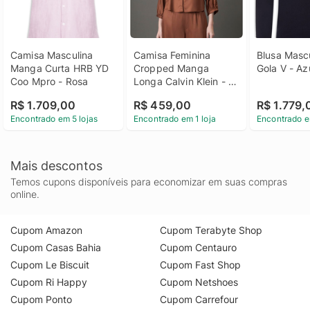
Camisa Masculina 
Camisa Feminina 
Blusa Mascu
Manga Curta HRB YD 
Cropped Manga 
Gola V - Az
Coo Mpro - Rosa
Longa Calvin Klein - 
Marrom Camisa 
R$ 1.709,00
R$ 459,00
R$ 1.779,
Feminina Cropped 
Encontrado em 5 lojas
Encontrado em 1 loja
Encontrado e
Manga Longa Calvin 
Klein Marrom 40
Mais descontos
Temos cupons disponíveis para economizar em suas compras
online.
Cupom Amazon
Cupom Terabyte Shop
Cupom Casas Bahia
Cupom Centauro
Cupom Le Biscuit
Cupom Fast Shop
Cupom Ri Happy
Cupom Netshoes
Cupom Ponto
Cupom Carrefour