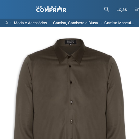
Lojas
En
Moda e Acessórios
Camisa, Camiseta e Blusa
Camisa Masculina Manga Longa Austin B Cn07 Mpro - Marrom