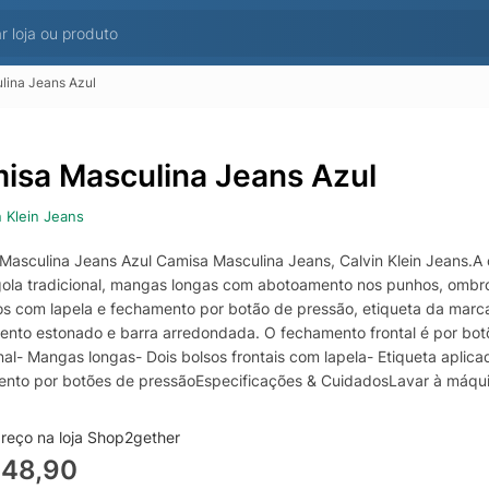
lina Jeans Azul
isa Masculina Jeans Azul
n Klein Jeans
Masculina Jeans Azul Camisa Masculina Jeans, Calvin Klein Jeans.A
gola tradicional, mangas longas com abotoamento nos punhos, ombros 
os com lapela e fechamento por botão de pressão, etiqueta da marca
nto estonado e barra arredondada. O fechamento frontal é por botõ
onal- Mangas longas- Dois bolsos frontais com lapela- Etiqueta apl
nto por botões de pressãoEspecificações & CuidadosLavar à máqui
reço na loja Shop2gether
448,90