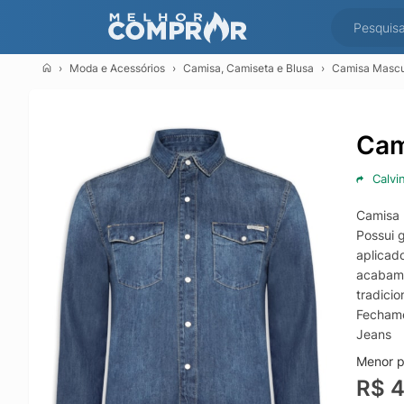
Moda e Acessórios
Camisa, Camiseta e Blusa
Camisa Mascu
Cam
Calvi
Camisa 
Possui 
aplicad
acabame
tradici
Fechame
Jeans
Menor p
R$ 