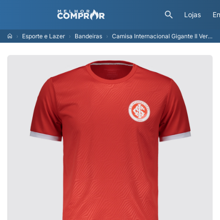
Lojas
En
Esporte e Lazer
Bandeiras
Camisa Internacional Gigante II Vermelha