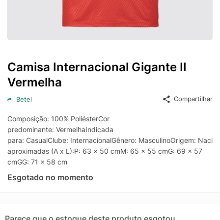
Camisa Internacional Gigante II
Vermelha
Compartilhar
Betel
Composição: 100% PoliésterCor
predominante: VermelhaIndicada
para: CasualClube: InternacionalGênero: MasculinoOrigem: Nac
aproximadas (A x L):P: 63 x 50 cmM: 65 x 55 cmG: 69 x 57
cmGG: 71 x 58 cm
Esgotado no momento
Parece que o estoque deste produto esgotou