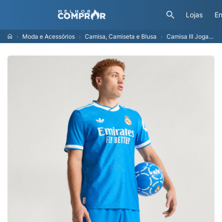
Lojas
En
Moda e Acessórios
Camisa, Camiseta e Blusa
Camisa III Jogador Real Madrid 25/26 Homem adidas