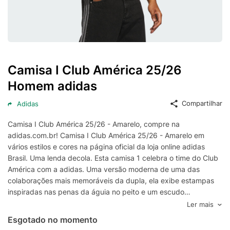
Camisa I Club América 25/26
Homem adidas
Compartilhar
Adidas
Camisa I Club América 25/26 - Amarelo, compre na
adidas.com.br! Camisa I Club América 25/26 - Amarelo em
vários estilos e cores na página oficial da loja online adidas
Brasil. Uma lenda decola. Esta camisa 1 celebra o time do Club
América com a adidas. Uma versão moderna de uma das
colaborações mais memoráveis da dupla, ela exibe estampas
inspiradas nas penas da águia no peito e um escudo
centralizado em destaque. O tecido macio e o AEROREADY que
Ler mais
remove o suor garantem que os torcedores de futebol se
Esgotado no momento
mantenham confortáveis enquanto torcem pelo seu time.