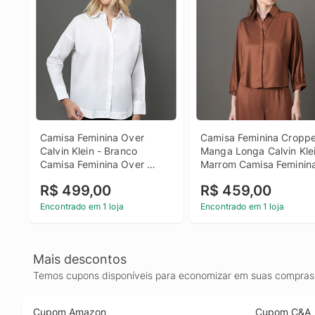
Camisa Feminina Over 
Camisa Feminina Croppe
Calvin Klein - Branco 
Manga Longa Calvin Klein
Camisa Feminina Over 
Marrom Camisa Feminina
Calvin Klein Branco 40
Cropped Manga Longa 
R$ 499,00
R$ 459,00
Calvin Klein Marrom 40
Encontrado em 1 loja
Encontrado em 1 loja
Mais descontos
Temos cupons disponíveis para economizar em suas compras 
Cupom Amazon
Cupom C&A