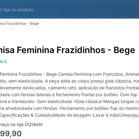
na Frazidinhos - Bege
isa Feminina Frazidinhos - Bege
ALE
Feminina Frazidinhos - Bege Camisa Feminina com Franzidos, Animal
cido, sem elasticidade. A peça solta ao corpo possui gola clássica
evemente deslocados, caimento reto, aplicação de franzidos frontais 
dada com fendas laterais e fechamento frontal por botões. Com top d
leve e translúcido -Sem elasticidade -Gola clássica-Mangas longas 
arra arredondada com fendas -Fechamento por botões-Top do mesmo t
oEspecificações & CuidadosModo de lavagem: Lavar à mãoComposiç
reço na loja OQVestir
599,90