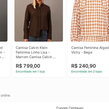
d 
Camisa Calvin Klein 
Camisa Feminina Algod
 - 
Feminina Linho Lisa - 
Vichy - Bege
 
Marrom Camisa Calvin 
Klein Feminina Linho Lisa 
R$ 799,00
R$ 240,90
Marrom 40
Encontrado em 1 loja
Encontrado em 2 lojas
online.
Cupom Centauro