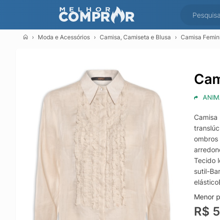
Moda e Acessórios
Camisa, Camiseta e Blusa
Camisa Femini
Cam
ANIM
Camisa 
translú
ombros l
arredon
Tecido 
sutil-B
elástic
Menor p
R$ 