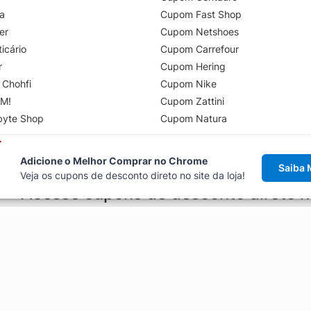
a
Cupom Fast Shop
er
Cupom Netshoes
icário
Cupom Carrefour
r
Cupom Hering
 Chohfi
Cupom Nike
M!
Cupom Zattini
byte Shop
Cupom Natura
Adicione o Melhor Comprar no Chrome
Saiba 
Veja os cupons de desconto direto no site da loja!
Acesse cupons de desconto direto 
aviso de cupons antes de finalizar uma compra online, direto no ca