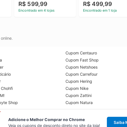
R$ 599,99
R$ 499,99
Encontrado em 4 lojas
Encontrado em 1 loja
online.
Cupom Centauro
a
Cupom Fast Shop
er
Cupom Netshoes
icário
Cupom Carrefour
r
Cupom Hering
 Chohfi
Cupom Nike
M!
Cupom Zattini
byte Shop
Cupom Natura
Adicione o Melhor Comprar no Chrome
Saiba 
Veja os cupons de desconto direto no site da loja!