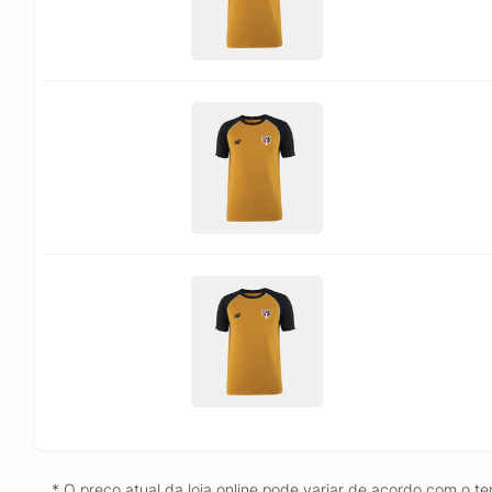
* O preço atual da loja online pode variar de acordo com o te