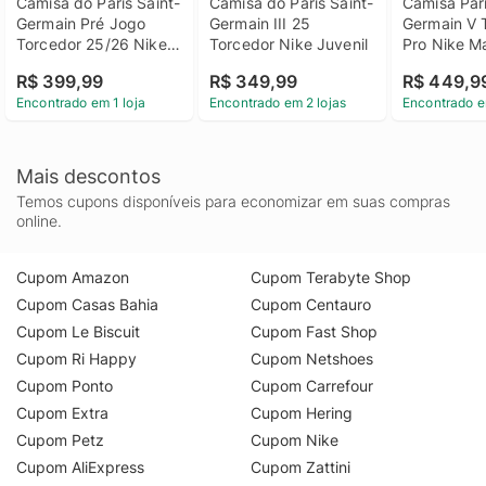
Camisa do Paris Saint-
Camisa do Paris Saint-
Camisa Pari
Germain Pré Jogo 
Germain III 25 
Germain V T
Torcedor 25/26 Nike 
Torcedor Nike Juvenil
Pro Nike M
Masculina
R$ 399,99
R$ 349,99
R$ 449,9
Encontrado em 1 loja
Encontrado em 2 lojas
Encontrado e
Mais descontos
Temos cupons disponíveis para economizar em suas compras
online.
Cupom Amazon
Cupom Terabyte Shop
Cupom Casas Bahia
Cupom Centauro
Cupom Le Biscuit
Cupom Fast Shop
Cupom Ri Happy
Cupom Netshoes
Cupom Ponto
Cupom Carrefour
Cupom Extra
Cupom Hering
Cupom Petz
Cupom Nike
Cupom AliExpress
Cupom Zattini