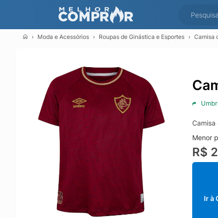
Moda e Acessórios
Roupas de Ginástica e Esportes
Camisa d
Cam
Umbr
Camisa 
Menor p
R$ 
Ir à