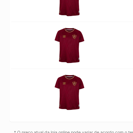
* O preço atual da loja online pode variar de acordo com o te