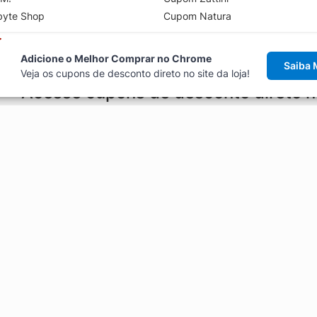
byte Shop
Cupom Natura
Adicione o Melhor Comprar no Chrome
Saiba 
Veja os cupons de desconto direto no site da loja!
Acesse cupons de desconto direto 
aviso de cupons antes de finalizar uma compra online, direto no ca
Explorar
ódigos promocionais, ofertas e
Artigos
Black Friday
Enviar Cupom
Fale Conosco