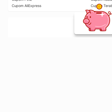
Cupom AliExpress
Cupom Tera
Ative a extensão de descontos e receba 
Sobre o Melhor Comprar
O Melhor Comprar é especializado em cupons de desconto, c
comparador de preços em mais de 1900 lojas online.