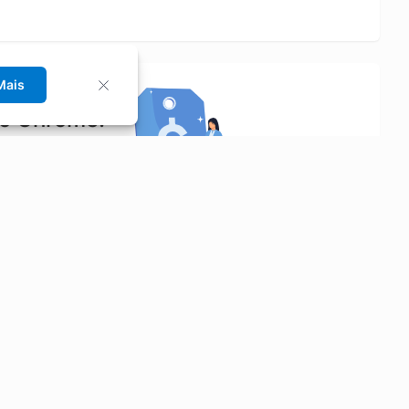
Mais
no Chrome!
rrinho de compras.
Saiba mais
Economizar
Siga-nos
Aluguel de Carros
Facebook
Categorias
Instagram
Cupons
Youtube
Extensão