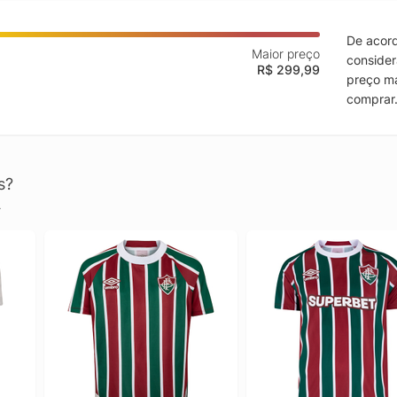
De acord
Maior preço
consider
R$ 299,99
preço ma
comprar
s?
.