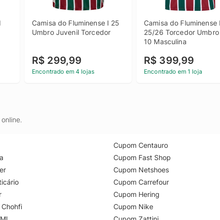
 
Camisa do Fluminense I 25 
Camisa do Fluminense I
Umbro Juvenil Torcedor
25/26 Torcedor Umbro 
10 Masculina
R$ 299,99
R$ 399,99
Encontrado em 4 lojas
Encontrado em 1 loja
online.
Cupom Centauro
a
Cupom Fast Shop
er
Cupom Netshoes
icário
Cupom Carrefour
r
Cupom Hering
 Chohfi
Cupom Nike
M!
Cupom Zattini