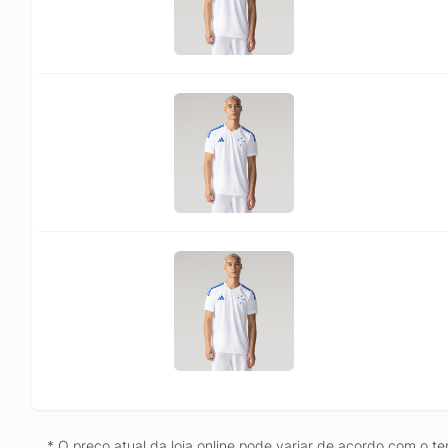
* O preço atual da loja online pode variar de acordo com o te