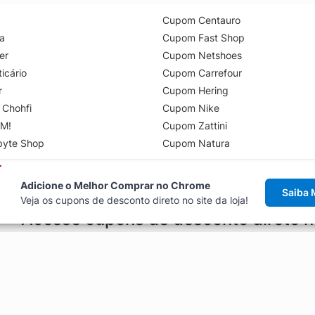
Cupom Centauro
a
Cupom Fast Shop
er
Cupom Netshoes
icário
Cupom Carrefour
r
Cupom Hering
 Chohfi
Cupom Nike
M!
Cupom Zattini
byte Shop
Cupom Natura
Adicione o Melhor Comprar no Chrome
Saiba 
Veja os cupons de desconto direto no site da loja!
Acesse cupons de desconto direto 
aviso de cupons antes de finalizar uma compra online, direto no ca