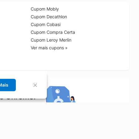
Cupom Mobly
Cupom Decathlon
Cupom Cobasi
Cupom Compra Certa
Cupom Leroy Merlin
Ver mais cupons »
Mais
no Chrome!
rrinho de compras.
Saiba mais