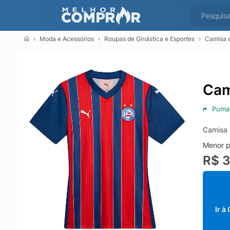
Moda e Acessórios
Roupas de Ginástica e Esportes
Camisa d
Cam
Puma
Camisa 
Menor p
R$ 
Ir à