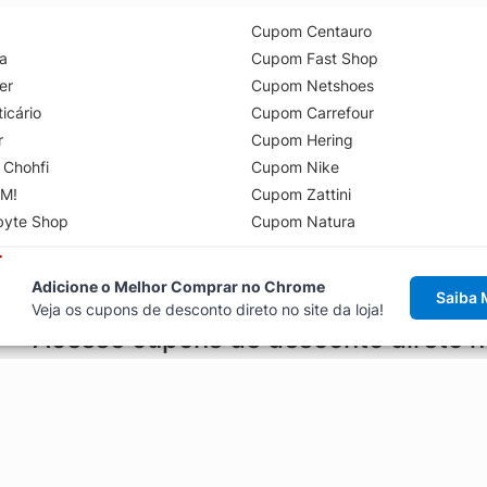
Cupom Centauro
a
Cupom Fast Shop
er
Cupom Netshoes
icário
Cupom Carrefour
r
Cupom Hering
 Chohfi
Cupom Nike
M!
Cupom Zattini
byte Shop
Cupom Natura
Adicione o Melhor Comprar no Chrome
Saiba 
Veja os cupons de desconto direto no site da loja!
Acesse cupons de desconto direto 
aviso de cupons antes de finalizar uma compra online, direto no ca