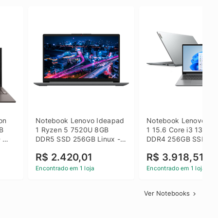
on 
Notebook Lenovo Ideapad 
Notebook Lenovo Ide
B 
1 Ryzen 5 7520U 8GB 
1 15.6 Core i3 1315U
 
DDR5 SSD 256GB Linux - 
DDR4 256GB SSD FH
inza
82X5S00100
Windows 11 Home Ci
R$ 2.420,01
R$ 3.918,51
Encontrado em 1 loja
Encontrado em 1 loja
Ver Notebooks