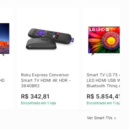
 
Roku Express Conversor 
Smart TV LG 75 4K U
HD 
Smart TV HDMI 4K HDR - 
LED HDMI USB Wi-Fi 
3940BR2
Bluetooth Thinq AI - 
75UR871C0SA.BWZ
R$ 342,81
R$ 5.854,41
Encontrado em 1 loja
Encontrado em 1 loja
Ver Smart TVs