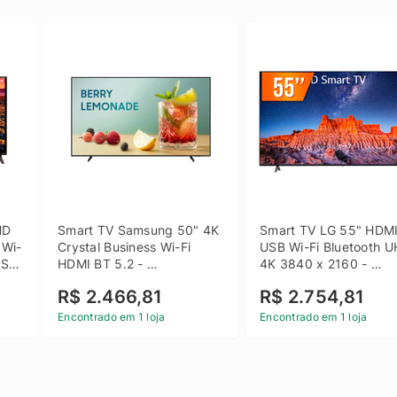
D 
Smart TV Samsung 50" 4K 
Smart TV LG 55" HDMI
 Wi-
Crystal Business Wi-Fi 
USB Wi-Fi Bluetooth U
SB 
HDMI BT 5.2 - 
4K 3840 x 2160 - 
LH50BEFH4GGXZD
55UQ801C0SB
R$ 2.466,81
R$ 2.754,81
Encontrado em 1 loja
Encontrado em 1 loja