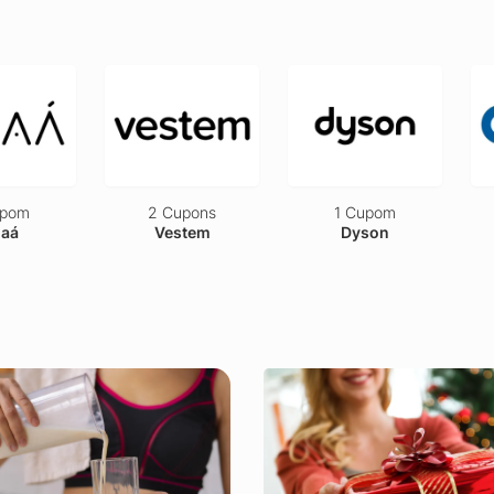
pons
1 Cupom
4 Cupons
tem
Dyson
Unidas