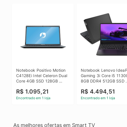
Notebook Positivo Motion 
Notebook Lenovo IdeaP
C4128Ei Intel Celeron Dual 
Gaming 3i Core i5 1130
Core 4GB SSD 128GB 
8GB DDR4 512GB SSD 
Linux 14 - 3002181
GTX 1650 4GB 15.6 FHD
R$ 1.095,21
R$ 4.494,51
Linux - Preto
Encontrado em 1 loja
Encontrado em 1 loja
As melhores ofertas em Smart TV