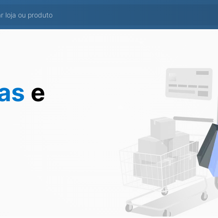
tas
e