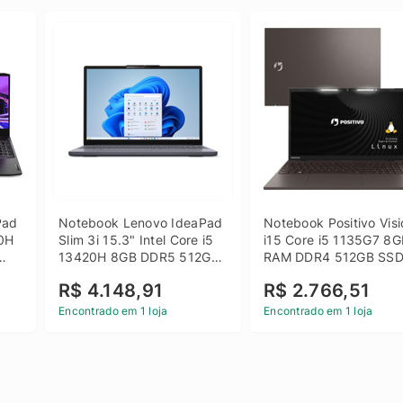
ad 
Notebook Lenovo IdeaPad 
Notebook Positivo Visi
0H 
Slim 3i 15.3" Intel Core i5 
i15 Core i5 1135G7 8G
13420H 8GB DDR5 512GB 
RAM DDR4 512GB SSD
 
SSD Win 11 Home
15.6 Full HD Linux - C
R$ 4.148,91
R$ 2.766,51
Encontrado em 1 loja
Encontrado em 1 loja