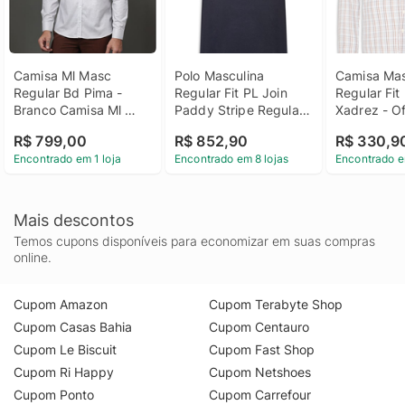
Camisa Ml Masc 
Polo Masculina 
Camisa Mas
Regular Bd Pima - 
Regular Fit PL Join 
Regular Fit 
Branco Camisa Ml 
Paddy Stripe Regular 
Xadrez - Of
Masc Regular Bd 
fit - Azul
R$ 799,00
R$ 852,90
R$ 330,9
Pima Branco 3
Encontrado em 1 loja
Encontrado em 8 lojas
Encontrado e
Mais descontos
Temos cupons disponíveis para economizar em suas compras
online.
Cupom Amazon
Cupom Terabyte Shop
Cupom Casas Bahia
Cupom Centauro
Cupom Le Biscuit
Cupom Fast Shop
Cupom Ri Happy
Cupom Netshoes
Cupom Ponto
Cupom Carrefour