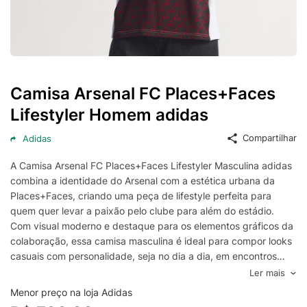
Camisa Arsenal FC Places+Faces
Lifestyler Homem adidas
Compartilhar
Adidas
A Camisa Arsenal FC Places+Faces Lifestyler Masculina adidas
combina a identidade do Arsenal com a estética urbana da
Places+Faces, criando uma peça de lifestyle perfeita para
quem quer levar a paixão pelo clube para além do estádio.
Com visual moderno e destaque para os elementos gráficos da
colaboração, essa camisa masculina é ideal para compor looks
casuais com personalidade, seja no dia a dia, em encontros
com amigos ou nos dias de jogo.
Ler mais
Pensada para oferecer conforto e estilo, a camisa do Arsenal
Menor preço na loja Adidas
lifestyler da adidas traz caimento confortável e acabamento de