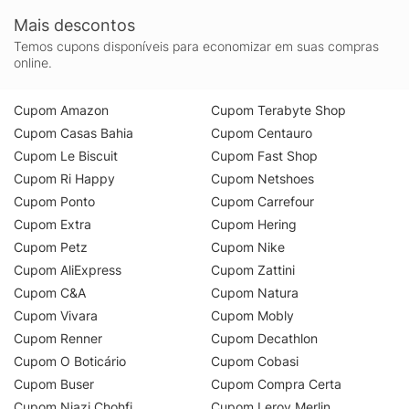
Mais descontos
Temos cupons disponíveis para economizar em suas compras
online.
Cupom Amazon
Cupom Terabyte Shop
Cupom Casas Bahia
Cupom Centauro
Cupom Le Biscuit
Cupom Fast Shop
Cupom Ri Happy
Cupom Netshoes
Cupom Ponto
Cupom Carrefour
Cupom Extra
Cupom Hering
Cupom Petz
Cupom Nike
Cupom AliExpress
Cupom Zattini
Cupom C&A
Cupom Natura
Cupom Vivara
Cupom Mobly
Cupom Renner
Cupom Decathlon
Cupom O Boticário
Cupom Cobasi
Cupom Buser
Cupom Compra Certa
Cupom Niazi Chohfi
Cupom Leroy Merlin