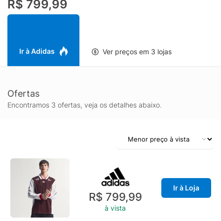
R$ 799,99
qualidade, valorizando a mobilidade e o uso prolongado. É uma
escolha certeira para torcedores e colecionadores que
procuram uma camisa Arsenal Places+Faces original, versátil e
fácil de combinar com jeans, bermudas e tênis, elevando o
visual com um toque esportivo e streetwear.
Ir à Adidas
Ver preços em 3 lojas
Ofertas
Encontramos 3 ofertas, veja os detalhes abaixo.
Ir à Loja
R$ 799,99
à vista