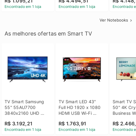
R$ 1.095,21
R$ 4.494,51
R$ 4.148,
Linux 14 - 3002181
GTX 1650 4GB 15.6 
SSD Win 1
Encontrado em 1 loja
Encontrado em 1 loja
Encontrado e
FHD Linux - Preto
Ver Notebooks
As melhores ofertas em Smart TV
TV Smart Samsung 
TV Smart LED 43" 
Smart TV S
55" 55AU7700 
Full HD 1920 x 1080 
50" 4K Crys
3840x2160 UHD 
HDMI USB Wi-Fi 
Business Wi
HDMI USB Wi-Fi 
Bluetooh 
BT 5.2 - 
R$ 3.192,21
R$ 1.763,91
R$ 2.466
Bluetooth
43LM631C0SB LG
LH50BEFH
Encontrado em 1 loja
Encontrado em 1 loja
Encontrado e