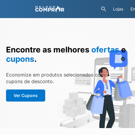
Lojas
En
Encontre as melhores
ofertas
e
cupons
.
Economize em produtos selecionados com
cupons de desconto.
Ver Cupons