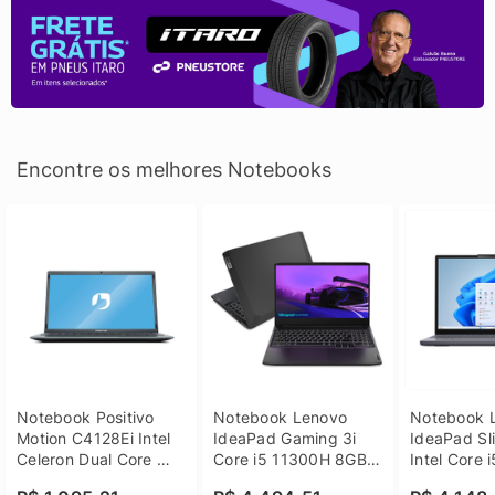
Encontre os melhores Notebooks
Notebook Positivo 
Notebook Lenovo 
Notebook L
Motion C4128Ei Intel 
IdeaPad Gaming 3i 
IdeaPad Sli
Celeron Dual Core 
Core i5 11300H 8GB 
Intel Core 
4GB SSD 128GB 
DDR4 512GB SSD 
8GB DDR5 