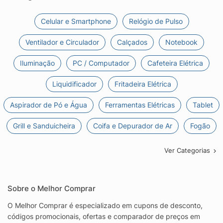
Celular e Smartphone
Relógio de Pulso
Ventilador e Circulador
Calçados
Notebook
Iluminação
PC / Computador
Cafeteira Elétrica
Liquidificador
Fritadeira Elétrica
Aspirador de Pó e Água
Ferramentas Elétricas
Tablet
Grill e Sanduicheira
Coifa e Depurador de Ar
Fogão
Ver Categorias
Sobre o Melhor Comprar
O Melhor Comprar é especializado em cupons de desconto,
códigos promocionais, ofertas e comparador de preços em