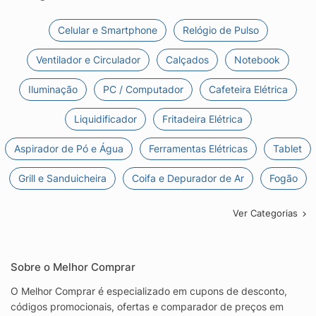
Celular e Smartphone
Relógio de Pulso
Ventilador e Circulador
Calçados
Notebook
Iluminação
PC / Computador
Cafeteira Elétrica
Liquidificador
Fritadeira Elétrica
Aspirador de Pó e Água
Ferramentas Elétricas
Tablet
Grill e Sanduicheira
Coifa e Depurador de Ar
Fogão
Ver Categorias
Sobre o Melhor Comprar
O Melhor Comprar é especializado em cupons de desconto,
códigos promocionais, ofertas e comparador de preços em