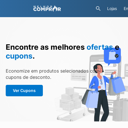
Lojas
En
Encontre as melhores
ofertas
e
cupons
.
Economize em produtos selecionados com
cupons de desconto.
Ver Cupons