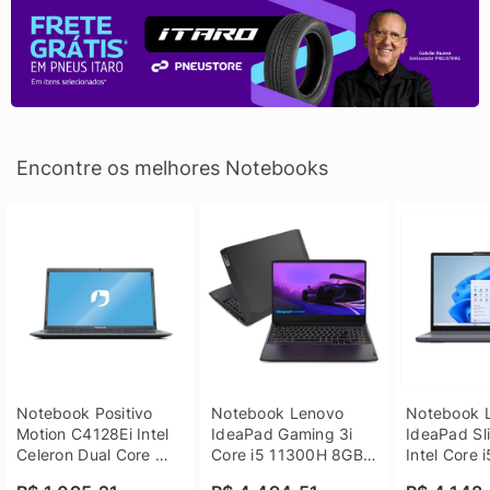
Encontre os melhores Notebooks
Notebook Positivo 
Notebook Lenovo 
Notebook L
Motion C4128Ei Intel 
IdeaPad Gaming 3i 
IdeaPad Sli
Celeron Dual Core 
Core i5 11300H 8GB 
Intel Core 
4GB SSD 128GB 
DDR4 512GB SSD 
8GB DDR5 