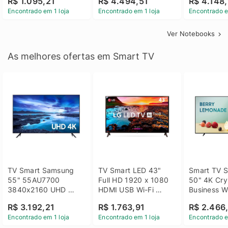
R$ 1.095,21
R$ 4.494,51
R$ 4.148,
Linux 14 - 3002181
GTX 1650 4GB 15.6 
SSD Win 1
Encontrado em 1 loja
Encontrado em 1 loja
Encontrado e
FHD Linux - Preto
Ver Notebooks
As melhores ofertas em Smart TV
TV Smart Samsung 
TV Smart LED 43" 
Smart TV S
55" 55AU7700 
Full HD 1920 x 1080 
50" 4K Crys
3840x2160 UHD 
HDMI USB Wi-Fi 
Business Wi
HDMI USB Wi-Fi 
Bluetooh 
BT 5.2 - 
R$ 3.192,21
R$ 1.763,91
R$ 2.466
Bluetooth
43LM631C0SB LG
LH50BEFH
Encontrado em 1 loja
Encontrado em 1 loja
Encontrado e