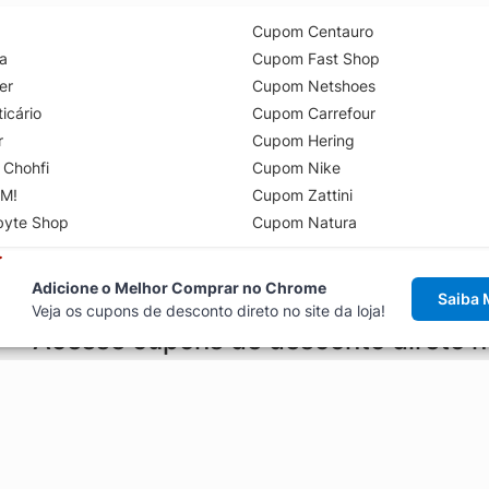
Cupom Centauro
a
Cupom Fast Shop
er
Cupom Netshoes
icário
Cupom Carrefour
r
Cupom Hering
 Chohfi
Cupom Nike
M!
Cupom Zattini
byte Shop
Cupom Natura
Adicione o Melhor Comprar no Chrome
Saiba 
Veja os cupons de desconto direto no site da loja!
Acesse cupons de desconto direto 
aviso de cupons antes de finalizar uma compra online, direto no ca