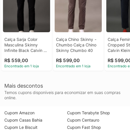
Calça Sarja Color 
Calça Chino Skinny - 
Calça Femin
Masculina Skinny 
Chumbo Calça Chino 
Cropped Str
Infinite Black Calvin 
Skinny Chumbo 40
Calvin Klein
Klein - Preto Calça 
Marinho Cal
R$ 559,00
R$ 599,00
R$ 599,0
Sarja Color Masculina 
Feminina Co
Encontrado em 1 loja
Encontrado em 1 loja
Encontrado e
Skinny Infinite Black 
Cropped Str
Calvin Klein Preto 48
Calvin Klein
Marinho 40
Mais descontos
Temos cupons disponíveis para economizar em suas compras
online.
Cupom Amazon
Cupom Terabyte Shop
Cupom Casas Bahia
Cupom Centauro
Cupom Le Biscuit
Cupom Fast Shop