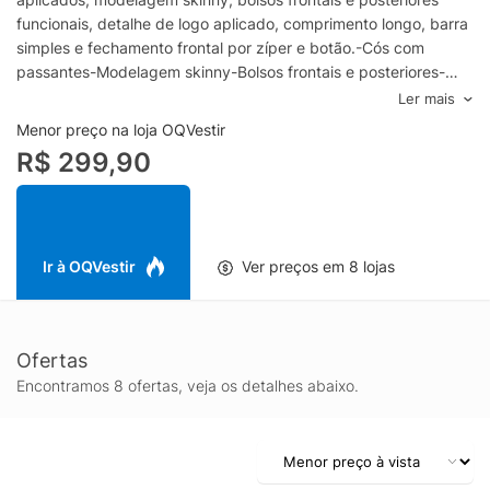
funcionais, detalhe de logo aplicado, comprimento longo, barra
simples e fechamento frontal por zíper e botão.-Cós com
passantes-Modelagem skinny-Bolsos frontais e posteriores-
Detalhe de logo aplicado-Comprimento longo-Barra simples-
Ler mais
Fechamento por zíper e botãoEspecificações & CuidadosModo
Menor preço na loja OQVestir
de lavagem: Lavar à máquinaComposição: 72% Algodão, 25%
R$ 299,90
Poliéster, 3% ElastanoCor: Azul Marca: Reserva
Ir à OQVestir
Ver preços em 8 lojas
Ofertas
Encontramos 8 ofertas, veja os detalhes abaixo.