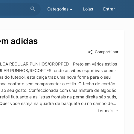
Categorias
Lojas
Entrar
em adidas
Compartilhar
LÇA REGULAR PUNHOS/CROPPED - Preto em vários estilos
 REGULAR PUNHOS/RECORTES, onde as vibes esportivas unem-
cas do futebol, esta calça traz uma nova forma para o seu
iona conforto sem comprometer o estilo. O fecho de cordão
o ao seu gosto. Confeccionada com uma mistura de algodão
il flutuante e as listras frontais na perna direita são sutis,
 Quer você esteja na quadra de basquete ou no campo de
panhar seu estilo de vida ativo. Abrace o espírito da adidas
Ler mais