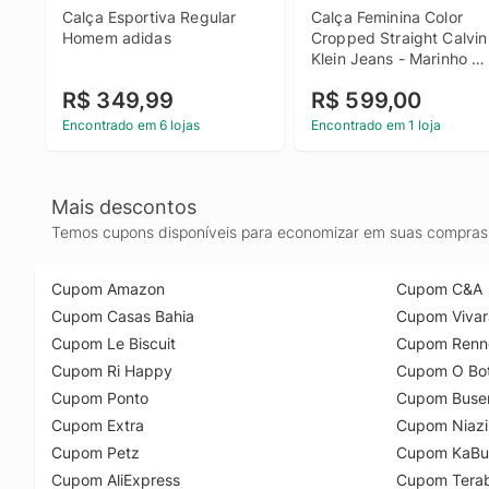
Calça Esportiva Regular 
Calça Feminina Color 
Homem adidas
Cropped Straight Calvin 
Klein Jeans - Marinho 
Calça Feminina Color 
R$ 349,99
R$ 599,00
Cropped Straight Calvin 
Klein Jeans Marinho 40
Encontrado em 6 lojas
Encontrado em 1 loja
Mais descontos
Temos cupons disponíveis para economizar em suas compras 
Cupom Amazon
Cupom C&A
Cupom Casas Bahia
Cupom Vivar
Cupom Le Biscuit
Cupom Renn
Cupom Ri Happy
Cupom O Bot
Cupom Ponto
Cupom Buse
Cupom Extra
Cupom Niazi
Cupom Petz
Cupom KaBu
Cupom AliExpress
Cupom Tera