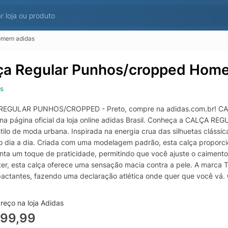
omem adidas
ça Regular Punhos/cropped Hom
s
REGULAR PUNHOS/CROPPED - Preto, compre na adidas.com.br! CA
 na página oficial da loja online adidas Brasil. Conheça a CALÇA
tilo de moda urbana. Inspirada na energia crua das silhuetas clássi
do dia a dia. Criada com uma modelagem padrão, esta calça proporc
nta um toque de praticidade, permitindo que você ajuste o caiment
ter, esta calça oferece uma sensação macia contra a pele. A marca Trefo
actantes, fazendo uma declaração atlética onde quer que você vá.
 ou apenas saindo com os amigos, esta calça foi projetada para acom
 seu jogo de moda urbana com esta peça versátil.
reço na loja Adidas
599,99