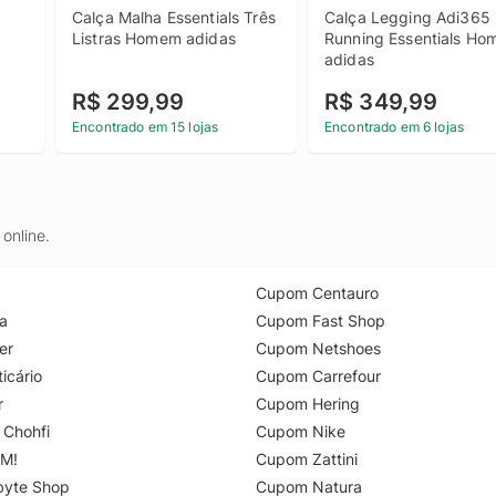
Calça Malha Essentials Três 
Calça Legging Adi365 
Listras Homem adidas
Running Essentials Ho
adidas
R$ 299,99
R$ 349,99
Encontrado em 15 lojas
Encontrado em 6 lojas
online.
Cupom Centauro
a
Cupom Fast Shop
er
Cupom Netshoes
icário
Cupom Carrefour
r
Cupom Hering
 Chohfi
Cupom Nike
M!
Cupom Zattini
byte Shop
Cupom Natura