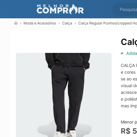
Moda e Acessórios
Calça
Calça Regular Punhos/cropped H
Cal
Adida
CALÇA 
e cores
se ao es
visual 
acresce
e poliés
mas imp
futebol,
e eleve
Menor p
R$ 