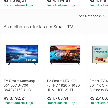
R$ 1.095,21
R$ 4.494,51
R$ 4.148,
Linux 14 - 3002181
GTX 1650 4GB 15.6 
SSD Win 1
Encontrado em 1 loja
Encontrado em 1 loja
Encontrado e
FHD Linux - Preto
Ver Notebooks
As melhores ofertas em Smart TV
TV Smart Samsung 
TV Smart LED 43" 
Smart TV S
55" 55AU7700 
Full HD 1920 x 1080 
50" 4K Crys
3840x2160 UHD 
HDMI USB Wi-Fi 
Business Wi
HDMI USB Wi-Fi 
Bluetooh 
BT 5.2 - 
R$ 3.192,21
R$ 1.763,91
R$ 2.466
Bluetooth
43LM631C0SB LG
LH50BEFH
Encontrado em 1 loja
Encontrado em 1 loja
Encontrado e