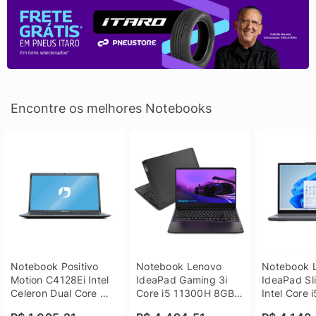
Encontre os melhores Notebooks
Notebook Positivo 
Notebook Lenovo 
Notebook L
Motion C4128Ei Intel 
IdeaPad Gaming 3i 
IdeaPad Sli
Celeron Dual Core 
Core i5 11300H 8GB 
Intel Core 
4GB SSD 128GB 
DDR4 512GB SSD 
8GB DDR5 