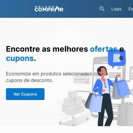
Lojas
En
Encontre as melhores
ofertas
e
cupons
.
Economize em produtos selecionados com
cupons de desconto.
Ver Cupons