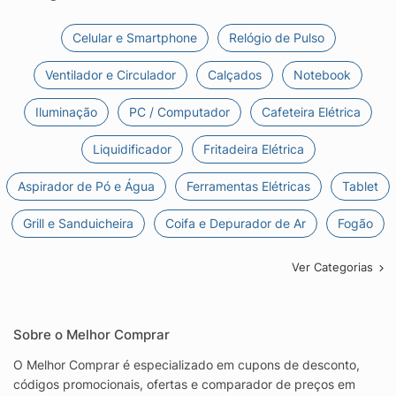
Celular e Smartphone
Relógio de Pulso
Ventilador e Circulador
Calçados
Notebook
Iluminação
PC / Computador
Cafeteira Elétrica
Liquidificador
Fritadeira Elétrica
Aspirador de Pó e Água
Ferramentas Elétricas
Tablet
Grill e Sanduicheira
Coifa e Depurador de Ar
Fogão
Ver Categorias
Sobre o Melhor Comprar
O Melhor Comprar é especializado em cupons de desconto,
códigos promocionais, ofertas e comparador de preços em