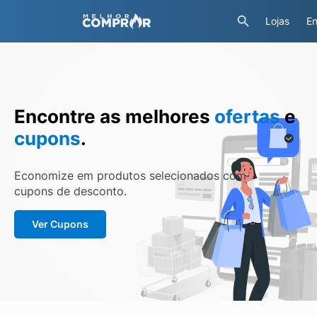
Lojas
En
Encontre as melhores
ofertas
e
cupons
.
Economize em produtos selecionados com
cupons de desconto.
Ver Cupons