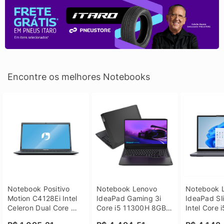
Encontre os melhores Notebooks
Notebook Positivo 
Notebook Lenovo 
Notebook L
Motion C4128Ei Intel 
IdeaPad Gaming 3i 
IdeaPad Sli
Celeron Dual Core 
Core i5 11300H 8GB 
Intel Core 
4GB SSD 128GB 
DDR4 512GB SSD 
8GB DDR5 