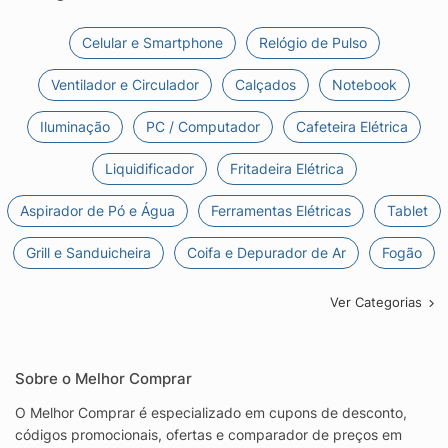
Celular e Smartphone
Relógio de Pulso
Ventilador e Circulador
Calçados
Notebook
Iluminação
PC / Computador
Cafeteira Elétrica
Liquidificador
Fritadeira Elétrica
Aspirador de Pó e Água
Ferramentas Elétricas
Tablet
Grill e Sanduicheira
Coifa e Depurador de Ar
Fogão
Ver Categorias
Sobre o Melhor Comprar
O Melhor Comprar é especializado em cupons de desconto,
códigos promocionais, ofertas e comparador de preços em