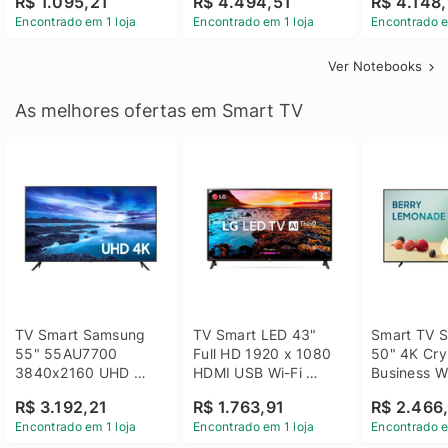
R$ 1.095,21
R$ 4.494,51
R$ 4.148,
Linux 14 - 3002181
GTX 1650 4GB 15.6 
SSD Win 1
Encontrado em 1 loja
Encontrado em 1 loja
Encontrado e
FHD Linux - Preto
Ver Notebooks
As melhores ofertas em Smart TV
TV Smart Samsung 
TV Smart LED 43" 
Smart TV S
55" 55AU7700 
Full HD 1920 x 1080 
50" 4K Crys
3840x2160 UHD 
HDMI USB Wi-Fi 
Business Wi
HDMI USB Wi-Fi 
Bluetooh 
BT 5.2 - 
R$ 3.192,21
R$ 1.763,91
R$ 2.466
Bluetooth
43LM631C0SB LG
LH50BEFH
Encontrado em 1 loja
Encontrado em 1 loja
Encontrado e