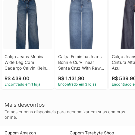
Calça Jeans Menina 
Calça Feminina Jeans 
Calça Jean
Wide Leg Com 
Bonnie Curvilinear 
Cintura Alta
Cadarço Calvin Klein 
Santa Cruz With Raw 
Azul
Jeans - Azul Claro 
Cut - Azul
R$ 439,00
R$ 1.131,90
R$ 539,9
Calça Jeans Menina 
Encontrado em 1 loja
Encontrado em 3 lojas
Encontrado e
Wide Leg Com 
Cadarço Calvin Klein 
Jeans Azul Claro 6
Mais descontos
Temos cupons disponíveis para economizar em suas compras
online.
Cupom Amazon
Cupom Terabyte Shop