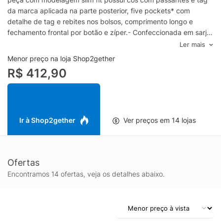
da marca aplicada na parte posterior, five pockets* com
detalhe de tag e rebites nos bolsos, comprimento longo e
fechamento frontal por botão e zíper.- Confeccionada em sarja
com baixa elasticidade- Modelagem slim fit- Cós com
Ler mais
passantes aplicados- Modelo five pockets*- Detalhe de tag e
Menor preço na loja Shop2gether
rebites nos bolsos- Comprimento longo- Fechamento frontal por
R$ 412,90
botão e zíperEspecificações & Cuidados:Lavar na
máquinaComposição: 99% Algodão 1% ElastanoCor: AzulMarca:
Pineapple*Five Pockets: três bolsos frontal e dois bolsos
posteriores.
Ir à Shop2gether
Ver preços em 14 lojas
Ofertas
Encontramos 14 ofertas, veja os detalhes abaixo.