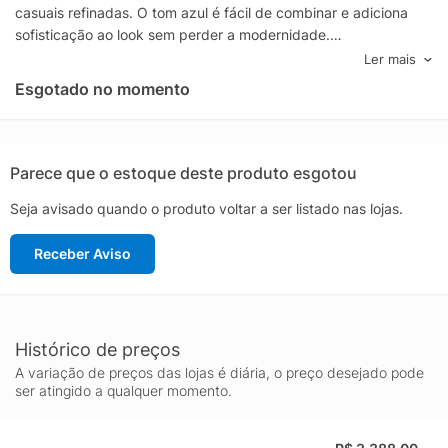
casuais refinadas. O tom azul é fácil de combinar e adiciona
sofisticação ao look sem perder a modernidade.
Confeccionada com foco em acabamento e qualidade, essa
Ler mais
calça entrega um visual polido, ideal para compor produções
Esgotado no momento
com camisas sociais, polos e blazers, ou ainda com tricôs e
jaquetas em propostas mais contemporâneas. A calça reta
masculina Ricardo Almeida é uma peça curinga do guarda-
roupa, perfeita para quem procura estilo atemporal, praticidade
Parece que o estoque deste produto esgotou
e presença em qualquer ocasião.
Seja avisado quando o produto voltar a ser listado nas lojas.
Receber Aviso
Histórico de preços
A variação de preços das lojas é diária, o preço desejado pode
ser atingido a qualquer momento.