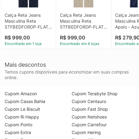
Calça Reta Jeans 
Calça Reta Jeans 
Calça Jeans
Masculina Reta 
Masculina Reta 
Masculina R
STFBEDFORDP-FLAT-
STFBEDFORDP-FLAT-
Apolo - Azu
PANT Stretch Twill - 
PANT Stretch Twill- 
R$ 999,00
R$ 999,00
R$ 279,9
Azul
Bege
Encontrado em 1 loja
Encontrado em 4 lojas
Encontrado e
Mais descontos
Temos cupons disponíveis para economizar em suas compras
online.
Cupom Amazon
Cupom Terabyte Shop
Cupom Casas Bahia
Cupom Centauro
Cupom Le Biscuit
Cupom Fast Shop
Cupom Ri Happy
Cupom Netshoes
Cupom Ponto
Cupom Carrefour
Cupom Extra
Cupom Hering