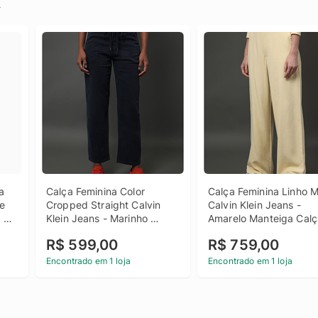
.
 
Calça Feminina Color 
Calça Feminina Linho Mi
e 
Cropped Straight Calvin 
Calvin Klein Jeans - 
 
Klein Jeans - Marinho 
Amarelo Manteiga Calç
Calça Feminina Color 
Feminina Linho Misto Ca
R$ 599,00
R$ 759,00
Cropped Straight Calvin 
Klein Jeans Amarelo 
 
Klein Jeans Marinho 40
Manteiga 38
Encontrado em 1 loja
Encontrado em 1 loja