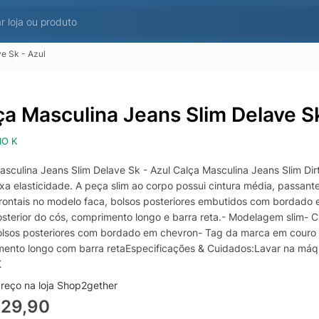
e Sk - Azul
ça Masculina Jeans Slim Delave Sk
IO K
asculina Jeans Slim Delave Sk - Azul Calça Masculina Jeans Slim Dir
a elasticidade. A peça slim ao corpo possui cintura média, passante
frontais no modelo faca, bolsos posteriores embutidos com bordado 
osterior do cós, comprimento longo e barra reta.- Modelagem slim- 
olsos posteriores com bordado em chevron- Tag da marca em couro si
ento longo com barra retaEspecificações & Cuidados:Lavar na máq
K
reço na loja Shop2gether
329,90