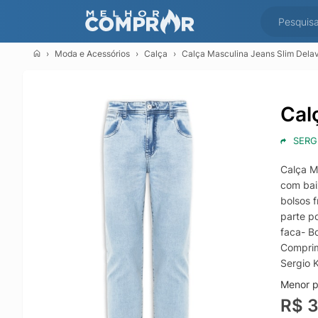
Moda e Acessórios
Calça
Calça Masculina Jeans Slim Delav
Cal
SERG
Calça M
com baix
bolsos 
parte p
faca- B
Comprim
Sergio 
Menor p
R$ 