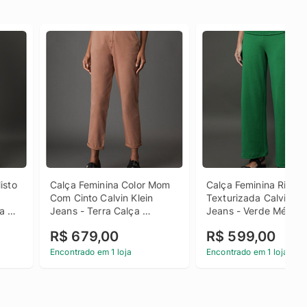
sto 
Calça Feminina Color Mom 
Calça Feminina Ribana
Com Cinto Calvin Klein 
Texturizada Calvin Kle
a 
Jeans - Terra Calça 
Jeans - Verde Médio C
lvin 
Feminina Color Mom Com 
Feminina Ribana 
R$ 679,00
R$ 599,00
Cinto Calvin Klein Jeans 
Texturizada Calvin Kle
Terra 44
Jeans Verde Médio P
Encontrado em 1 loja
Encontrado em 1 loja