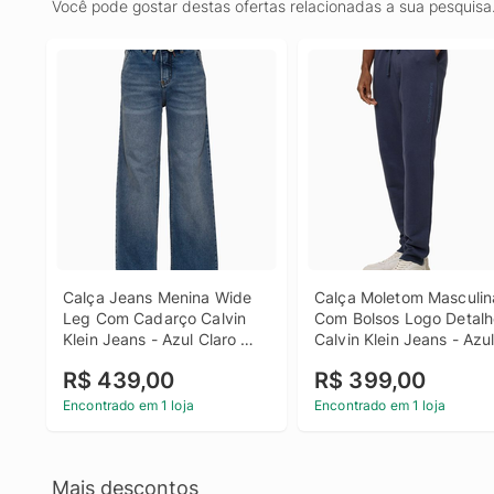
Você pode gostar destas ofertas relacionadas a sua pesquisa
Calça Jeans Menina Wide 
Calça Moletom Masculina
Leg Com Cadarço Calvin 
Com Bolsos Logo Detalh
Klein Jeans - Azul Claro 
Calvin Klein Jeans - Azul
Calça Jeans Menina Wide 
Marinho Calça Moletom 
R$ 439,00
R$ 399,00
Leg Com Cadarço Calvin 
Masculina Com Bolsos 
Klein Jeans Azul Claro 6
Logo Detalhe Calvin Klein
Encontrado em 1 loja
Encontrado em 1 loja
Jeans Azul Marinho m
Mais descontos