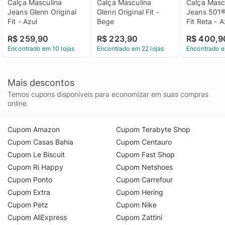
Calça Masculina 
Calça Masculina 
Calça Mascu
Jeans Glenn Original 
Glenn Original Fit - 
Jeans 501® 
Fit - Azul
Bege
Fit Reta - A
R$ 259,90
R$ 223,90
R$ 400,9
Encontrado em 10 lojas
Encontrado em 22 lojas
Encontrado e
Mais descontos
Temos cupons disponíveis para economizar em suas compras
online.
Cupom Amazon
Cupom Terabyte Shop
Cupom Casas Bahia
Cupom Centauro
Cupom Le Biscuit
Cupom Fast Shop
Cupom Ri Happy
Cupom Netshoes
Cupom Ponto
Cupom Carrefour
Cupom Extra
Cupom Hering
Cupom Petz
Cupom Nike
Cupom AliExpress
Cupom Zattini