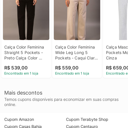
Calça Color Feminina 
Calça Color Feminina 
Calça Mascu
Straight 5 Pockets - 
Wide Leg Long 5 
Pockets Mol
Preto Calça Color 
Pockets - Caqui Claro 
Cinza
Feminina Straight 5 
Calça Color Feminina 
R$ 539,00
R$ 559,00
R$ 659,0
Pockets Preto 38
Wide Leg Long 5 
Encontrado em 1 loja
Encontrado em 1 loja
Encontrado e
Pockets Caqui Claro 
40
Mais descontos
Temos cupons disponíveis para economizar em suas compras
online.
Cupom Amazon
Cupom Terabyte Shop
Cupom Casas Bahia
Cupom Centauro