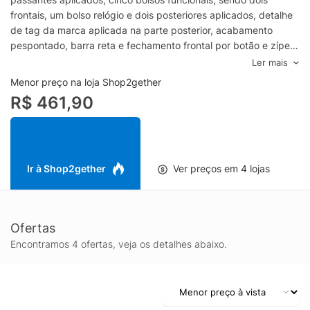
frontais, um bolso relógio e dois posteriores aplicados, detalhe
de tag da marca aplicada na parte posterior, acabamento
pespontado, barra reta e fechamento frontal por botão e zíper.-
Moletom- Média elasticidade- Cós com passantes- Fechamento
Ler mais
por botão e zíper- Modelo five pockets- Bolsos frontais e
Menor preço na loja Shop2gether
posteriores- Barra retaEspecificações & Cuidados:Lavar à
R$ 461,90
máquinaComposição: 85% Algodão, 12% Poliéster, 3% Elastano/
Forro de bolso: 100% AlgodãoCor: PretoMarca: Reserva
Ir à Shop2gether
Ver preços em 4 lojas
Ofertas
Encontramos 4 ofertas, veja os detalhes abaixo.